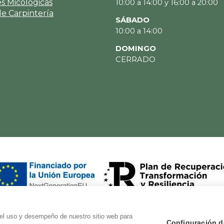
es Micológicas
10:00 a 14:00 y 16:00 a 20:00
de Carpintería
SÁBADO
10:00 a 14:00
DOMINGO
CERRADO
 el uso y desempeño de nuestro sitio web para
Configuración d