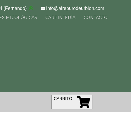
34
(Fernando)
info@
airepurodeurbion.com
ES MICOLÓGICAS
CARPINTERÍA
CONTACTO
CARRITO