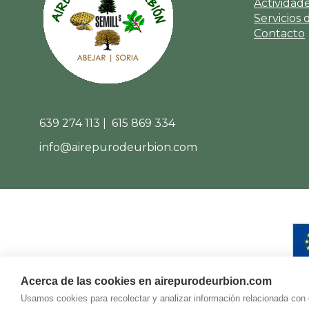
Actividad
Servicios 
Contacto
639 274 113 | 615 869 334
info@airepurodeurbion.com
Acerca de las cookies en airepurodeurbion.com
Usamos cookies para recolectar y analizar información relacionada con