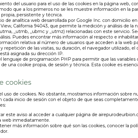
iento del usuario para el uso de las cookies en la página web, co
modo que a los primeros no se les muestre información en la parte
 propia, persistente y técnica.
icio de analítica web desarrollada por Google Inc. con domicilio 
ew, California 94043, que permite la medición y análisis de la
tma, _utmb, _ubmc y _utmz) relacionadas con este servicio. Segú
álisis. Puedes encontrar más información al respecto e inhabilita
nformación relativa al número de usuarios que acceden a la web p
 repetición de las visitas, su duración, el navegador utilizado, el 
e está asignada su dirección IP.
el lenguaje de programación PHP para permitir que las variables 
a de una cookie propia, de sesión y técnica. Esta cookie es esenci
de cookies
el uso de cookies. No obstante, mostramos información sobre nues
n cada inicio de sesión con el objeto de que seas completament
es:
zar este aviso al acceder a cualquier página de airepurodeurbion
ina web inmediatamente.
tener más información sobre qué son las cookies, conocer la polít
dor.