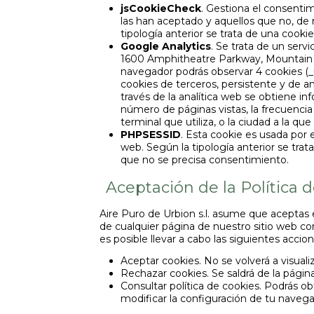
jsCookieCheck
. Gestiona el consentim
las han aceptado y aquellos que no, de 
tipología anterior se trata de una cookie
Google Analytics
. Se trata de un serv
1600 Amphitheatre Parkway, Mountain Vi
navegador podrás observar 4 cookies (_u
cookies de terceros, persistente y de an
través de la analítica web se obtiene i
número de páginas vistas, la frecuencia y
terminal que utiliza, o la ciudad a la qu
PHPSESSID
. Esta cookie es usada por 
web. Según la tipología anterior se trat
que no se precisa consentimiento.
Aceptación de la Política 
Aire Puro de Urbion s.l. asume que aceptas 
de cualquier página de nuestro sitio web co
es posible llevar a cabo las siguientes accion
Aceptar cookies. No se volverá a visuali
Rechazar cookies. Se saldrá de la pág
Consultar política de cookies. Podrás ob
modificar la configuración de tu navega