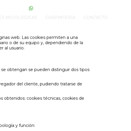
34
(Fernando)
info@
airepurodeurbion.com
ES MICOLÓGICAS
CARPINTERÍA
CONTACTO
áginas web. Las cookies permiten a una
ario o de su equipo y, dependiendo de la
 al usuario.
e se obtengan se pueden distinguir dos tipos
gador del cliente, pudiendo tratarse de
tos obtenidos: cookies técnicas, cookies de
pología y función: