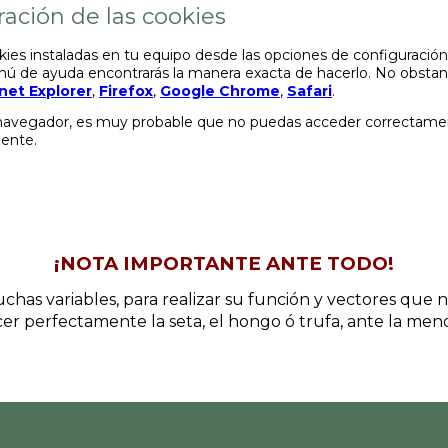
ación de las cookies
okies instaladas en tu equipo desde las opciones de configuraci
enú de ayuda encontrarás la manera exacta de hacerlo. No obstan
net Explorer
,
Firefox
,
Google Chrome
,
Safari
.
 navegador, es muy probable que no puedas acceder correctamen
ente.
¡NOTA IMPORTANTE ANTE TODO!
chas variables, para realizar su función y vectores que
r perfectamente la seta, el hongo ó trufa, ante la me