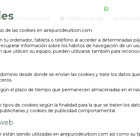
639.274.113
(Jaime)
615.869.3
ies
HUERTO MICOLÓGICO
TIENDA ONLINE
ACTIVIDAD
uso de las cookies en airepurodeurbion.com.
n tu ordenador, tableta o teléfono al acceder a determinadas p
recuperar información sobre los hábitos de navegación de un usu
que utilicen su equipo, pueden utilizarse también para reconocer
dominio desde donde se envían las cookies y trate los datos qu
ceros.
según el plazo de tiempo que permanecen almacenadas en el nave
co tipos de cookies según la finalidad para la que se traten los da
s publicitarias y cookies de publicidad comportamental.
 web
e están siendo utilizadas en airepurodeurbion.com así como su ti