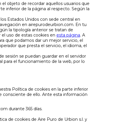
n el objeto de recordar aquellos usuarios que
 inferior de la página al respecto. Según la
en los Estados Unidos con sede central en
 navegación en airepurodeurbion.com. En tu
n la tipología anterior se tratan de
r el uso de estas cookies en
esta página
. A
ara que podamos dar un mejor servicio, el
operador que presta el servicio, el idioma, el
de sesión se puedan guardar en el servidor
al para el funcionamiento de la web, por lo
tra Política de cookies en la parte inferior
e consciente de ello. Ante esta información
.com durante 365 días.
ica de cookies de Aire Puro de Urbion s.l. y