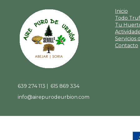
Inicio
Todo Tru
Tu Huerto
Actividad
Servicios 
Contacto
639 274 113 | 615 869 334
info@airepurodeurbion.com