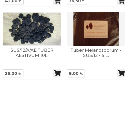
42,00
€
36,50
€
SUS/12/A/AE TUBER
Tuber Melanosporum -
AESTIVUM 10L.
SUS/12 - 5 L.
26,00
€
8,00
€