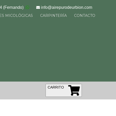
34
(Fernando)
info@
airepurodeurbion.com
ES MICOLÓGICAS
CARPINTERÍA
CONTACTO
CARRITO