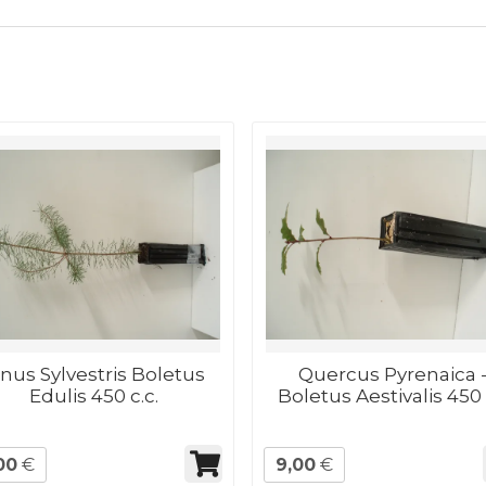
inus Sylvestris Boletus
Quercus Pyrenaica 
Edulis 450 c.c.
Boletus Aestivalis 450
00
€
9,00
€