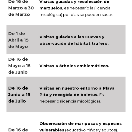
De 16 de
Visitas guiadas y recolección de
Marzo a 30
marzuelos
, es necesario la (licencia
de Marzo
micológica) por días se pueden sacar.
De 1 de
Visitas guiadas a las Cuevas y
Abril a 15
observación de hábitat trufero.
de Mayo
De 16 de
Mayo a 15
Visitas a árboles emblemáticos.
de Junio
De 16 de
Visitas en nuestro entorno a Playa
Junio a 15
Pita y recogida de boletus.
Es
de Julio
necesario (licencia micológica).
Observación de mariposas y especies
De 16 de
vulnerables
(educativo niños y adultos).