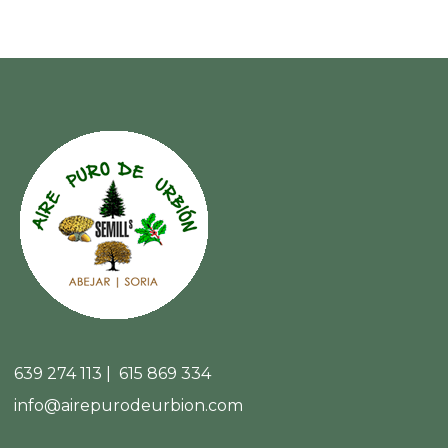
639 274 113 | 615 869 334
info@airepurodeurbion.com